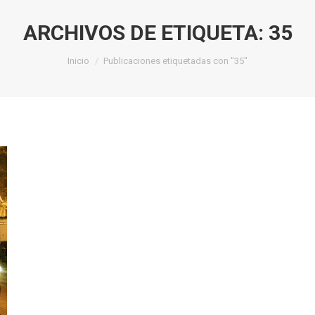
ARCHIVOS DE ETIQUETA:
35
Estás aquí:
Inicio
Publicaciones etiquetadas con "35"