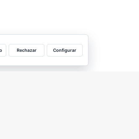
o
Rechazar
Configurar
2026 © Asociación Vecinal Tío Jorge - Arrabal |
Aviso legal