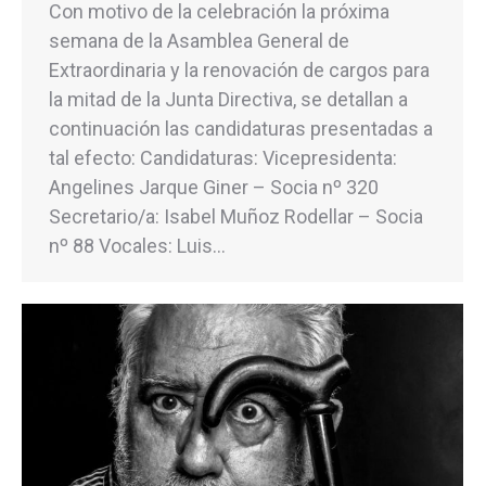
Con motivo de la celebración la próxima
semana de la Asamblea General de
Extraordinaria y la renovación de cargos para
la mitad de la Junta Directiva, se detallan a
continuación las candidaturas presentadas a
tal efecto: Candidaturas: Vicepresidenta:
Angelines Jarque Giner – Socia nº 320
Secretario/a: Isabel Muñoz Rodellar – Socia
nº 88 Vocales: Luis…