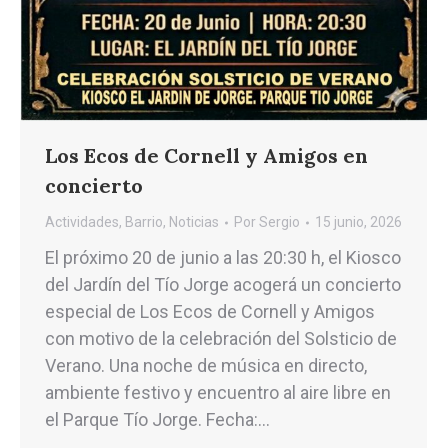
Los Ecos de Cornell y Amigos en
concierto
Actividades
,
Barrio
,
Noticias
Por
Sergio
15 junio, 2026
El próximo 20 de junio a las 20:30 h, el Kiosco
del Jardín del Tío Jorge acogerá un concierto
especial de Los Ecos de Cornell y Amigos
con motivo de la celebración del Solsticio de
Verano. Una noche de música en directo,
ambiente festivo y encuentro al aire libre en
el Parque Tío Jorge. Fecha:…