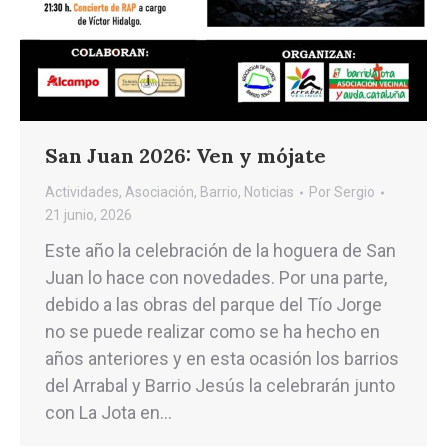
San Juan 2026: Ven y mójate
Actividades
,
Asociación
,
Barrio
,
Noticias
Por
Sergio
21 junio, 2026
Este año la celebración de la hoguera de San
Juan lo hace con novedades. Por una parte,
debido a las obras del parque del Tío Jorge
no se puede realizar como se ha hecho en
años anteriores y en esta ocasión los barrios
del Arrabal y Barrio Jesús la celebrarán junto
con La Jota en…