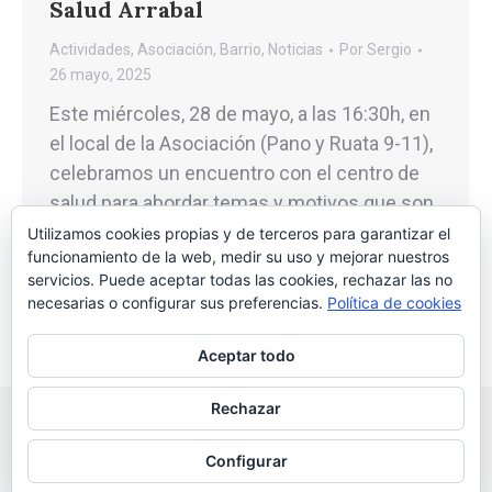
Salud Arrabal
Actividades
,
Asociación
,
Barrio
,
Noticias
Por
Sergio
26 mayo, 2025
Este miércoles, 28 de mayo, a las 16:30h, en
el local de la Asociación (Pano y Ruata 9-11),
celebramos un encuentro con el centro de
salud para abordar temas y motivos que son
frecuentes de consulta como cura de
Utilizamos cookies propias y de terceros para garantizar el
funcionamiento de la web, medir su uso y mejorar nuestros
heridas, quemaduras y picaduras.
servicios. Puede aceptar todas las cookies, rechazar las no
necesarias o configurar sus preferencias.
Política de cookies
Aceptar todo
Rechazar
Configurar