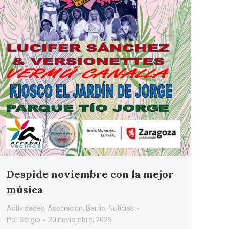
Despide noviembre con la mejor
música
Actividades
,
Asociación
,
Barrio
,
Noticias
Por
Sergio
20 noviembre, 2025