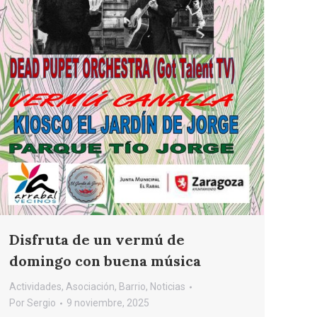
Disfruta de un vermú de
domingo con buena música
Actividades
,
Asociación
,
Barrio
,
Noticias
Por
Sergio
9 noviembre, 2025