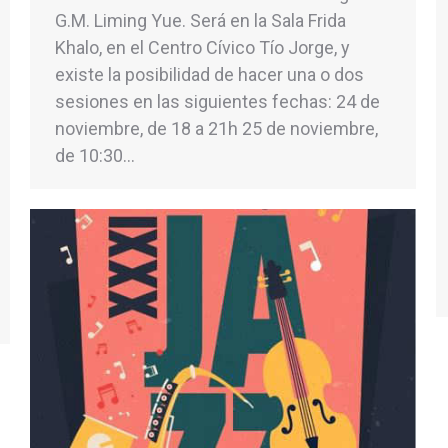
G.M. Liming Yue. Será en la Sala Frida
Khalo, en el Centro Cívico Tío Jorge, y
existe la posibilidad de hacer una o dos
sesiones en las siguientes fechas: 24 de
noviembre, de 18 a 21h 25 de noviembre,
de 10:30…