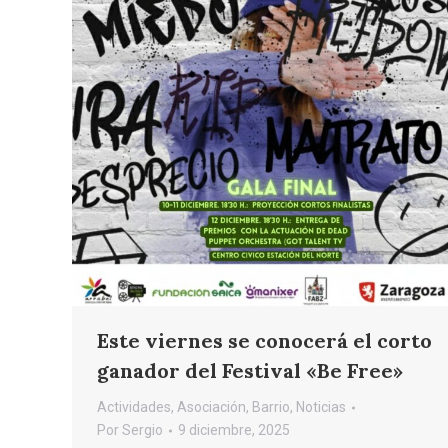
Este viernes se conocerá el corto
ganador del Festival «Be Free»
Actividades
,
Asociación
,
Barrio
,
Noticias
Por
Sergio
9 diciembre, 2025