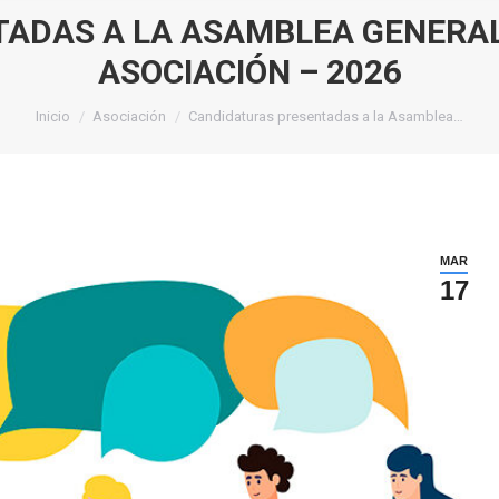
ADAS A LA ASAMBLEA GENERAL
ASOCIACIÓN – 2026
Estás aquí:
Inicio
Asociación
Candidaturas presentadas a la Asamblea…
MAR
17