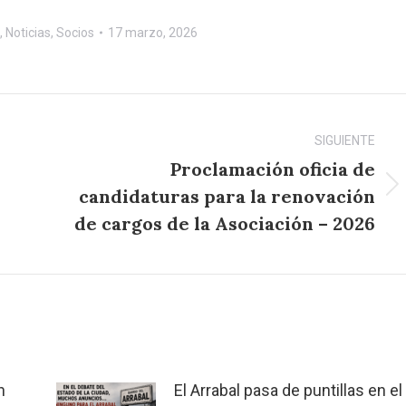
,
Noticias
,
Socios
17 marzo, 2026
SIGUIENTE
Proclamación oficia de
candidaturas para la renovación
Publicación
siguiente:
de cargos de la Asociación – 2026
n
El Arrabal pasa de puntillas en el