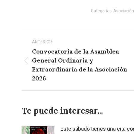
Categorías:
Asociación
Navegación
ANTERIOR
entre
Convocatoria de la Asamblea
publicaciones
General Ordinaria y
Publicación
Extraordinaria de la Asociación
anterior:
2026
Te puede interesar...
Este sábado tienes una cita co