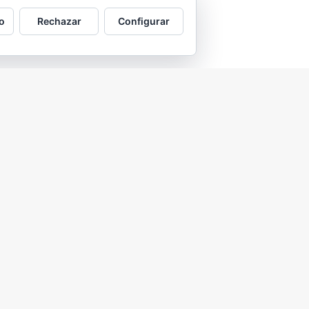
o
Rechazar
Configurar
2026 © Asociación Vecinal Tío Jorge - Arrabal |
Aviso legal