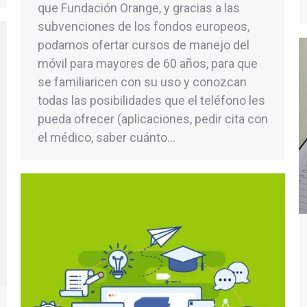
que Fundación Orange, y gracias a las
subvenciones de los fondos europeos,
podamos ofertar cursos de manejo del
móvil para mayores de 60 años, para que
se familiaricen con su uso y conozcan
todas las posibilidades que el teléfono les
pueda ofrecer (aplicaciones, pedir cita con
el médico, saber cuánto…