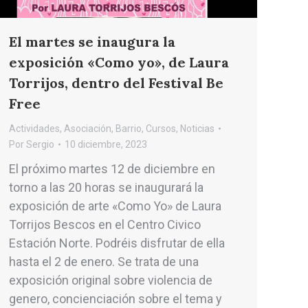
El martes se inaugura la
exposición «Como yo», de Laura
Torrijos, dentro del Festival Be
Free
Actividades
,
Asociación
,
Barrio
,
Cursos
,
Noticias
Por
Sergio
10 diciembre, 2023
El próximo martes 12 de diciembre en
torno a las 20 horas se inaugurará la
exposición de arte «Como Yo» de Laura
Torrijos Bescos en el Centro Civico
Estación Norte. Podréis disfrutar de ella
hasta el 2 de enero. Se trata de una
exposición original sobre violencia de
genero, concienciación sobre el tema y