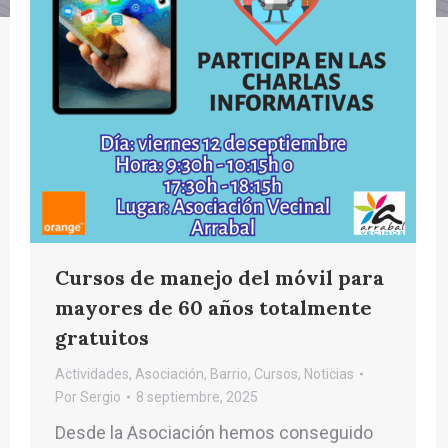
Cursos de manejo del móvil para
mayores de 60 años totalmente
gratuitos
Actividades
,
Asociación
,
Barrio
,
Cursos
,
Noticias
Por
Sergio
8 septiembre, 2025
Desde la Asociación hemos conseguido