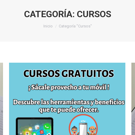
CATEGORÍA:
CURSOS
Estás aquí:
Inicio
Categoría "Cursos"