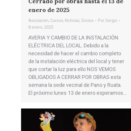
Cerrado por obras hasta el 13 de
enero de 2025
Asociación
,
Cursos
,
Noticias
,
Socios
Por
Sergio
8 enero, 2025
AVERIA Y CAMBIO DE LA INSTALACIÓN
ELÉCTRICA DEL LOCAL. Debido a la
necesidad de hacer el cambio completo
de la instalación eléctrica del local y tener
que cortar la luz para ello NOS VEMOS
OBLIGADOS A CERRAR POR OBRAS esta
semana la sede vecinal de Pano y Ruata.
El próximo lunes 13 de enero esperamos…