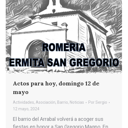
Actos para hoy, domingo 12 de
mayo
Actividades
,
Asociación
,
Barrio
,
Noticias
Por
Sergio
12 mayo, 2024
El barrio del Arrabal volverá a acoger sus
fiestas en honor a San Gregorio Magno. En