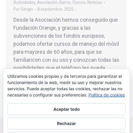
Actividades
,
Asociación
,
Barrio
,
Cursos
,
Noticias
Por
Sergio
8 septiembre, 2025
Desde la Asociación hemos conseguido que
Fundación Orange, y gracias a las
subvenciones de los fondos europeos,
podamos ofertar cursos de manejo del móvil
para mayores de 60 años, para que se
familiaricen con su uso y conozcan todas las
posibilidades que el teléfono les pueda
ofrecer (aplicaciones, pedir cita con el
Utilizamos cookies propias y de terceros para garantizar el
funcionamiento de la web, medir su uso y mejorar nuestros
médico, saber cuánto…
servicios. Puede aceptar todas las cookies, rechazar las no
necesarias o configurar sus preferencias.
Política de cookies
Aceptar todo
Rechazar