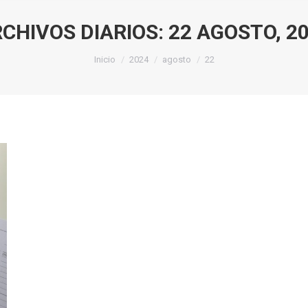
CHIVOS DIARIOS:
22 AGOSTO, 2
Estás aquí:
Inicio
2024
agosto
22