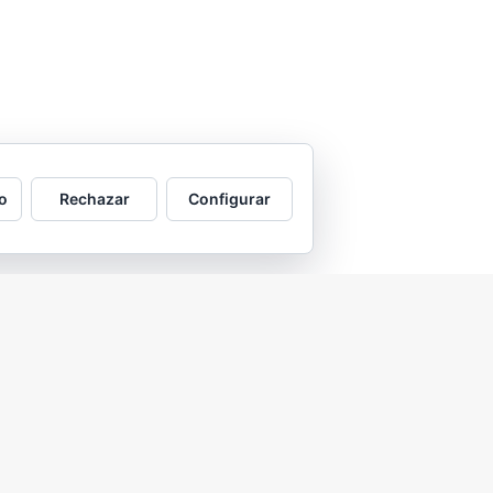
o
Rechazar
Configurar
2026 © Asociación Vecinal Tío Jorge - Arrabal |
Aviso legal