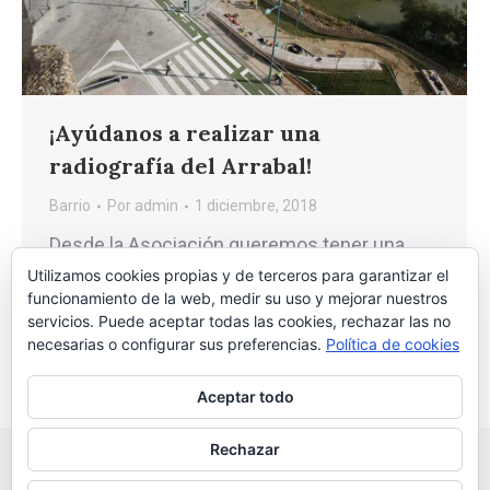
¡Ayúdanos a realizar una
radiografía del Arrabal!
Barrio
Por
admin
1 diciembre, 2018
Desde la Asociación queremos tener una
radiografía completa del barrio.
Utilizamos cookies propias y de terceros para garantizar el
funcionamiento de la web, medir su uso y mejorar nuestros
¡Necesitamos tu colaboración!
servicios. Puede aceptar todas las cookies, rechazar las no
necesarias o configurar sus preferencias.
Política de cookies
Aceptar todo
Rechazar