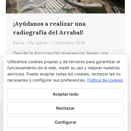
¡Ayúdanos a realizar una
radiografía del Arrabal!
Barrio
Por
admin
1 diciembre, 2018
Desde la Asociación queremos tener una
radiografía completa del barrio.
Utilizamos cookies propias y de terceros para garantizar el
funcionamiento de la web, medir su uso y mejorar nuestros
¡Necesitamos tu colaboración!
servicios. Puede aceptar todas las cookies, rechazar las no
necesarias o configurar sus preferencias.
Política de cookies
Aceptar todo
Rechazar
Configurar