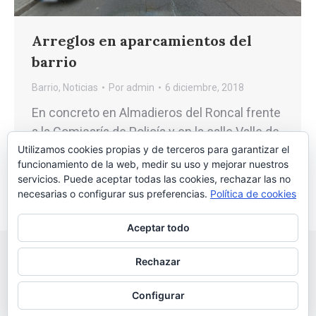
Arreglos en aparcamientos del
barrio
Barrio
,
Noticias
Por
admin
6 diciembre, 2018
En concreto en Almadieros del Roncal frente
a la Comisaría de Policía y en la calle Valle de
Oza próximo al colegio Eugenio López.
Utilizamos cookies propias y de terceros para garantizar el
funcionamiento de la web, medir su uso y mejorar nuestros
servicios. Puede aceptar todas las cookies, rechazar las no
necesarias o configurar sus preferencias.
Política de cookies
Aceptar todo
Rechazar
Configurar
2026 © Asociación Vecinal Tío Jorge - Arrabal |
Aviso legal