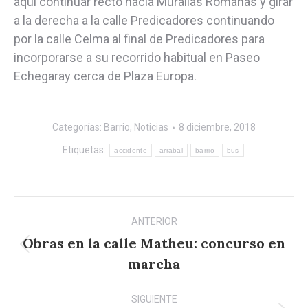
aquí continuar recto hacia Murallas Romanas y girar
a la derecha a la calle Predicadores continuando
por la calle Celma al final de Predicadores para
incorporarse a su recorrido habitual en Paseo
Echegaray cerca de Plaza Europa.
Categorías:
Barrio
,
Noticias
8 diciembre, 2018
Etiquetas:
accidente
arrabal
barrio
bus
Navegación
ANTERIOR
entre
Obras en la calle Matheu: concurso en
Publicación
publicaciones
marcha
anterior:
SIGUIENTE