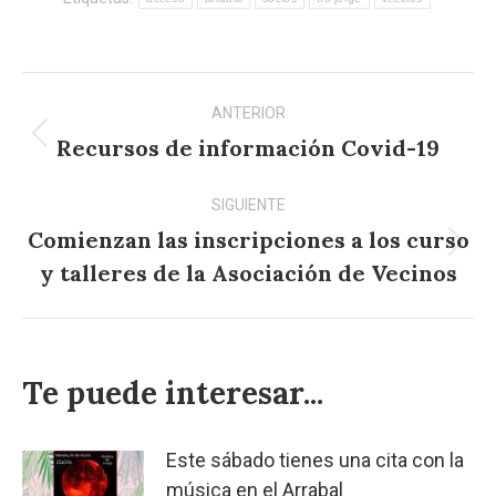
Navegación
ANTERIOR
entre
Recursos de información Covid-19
Publicación
anterior:
publicaciones
SIGUIENTE
Comienzan las inscripciones a los curso
Publicación
y talleres de la Asociación de Vecinos
siguiente:
Te puede interesar...
Este sábado tienes una cita con la
música en el Arrabal