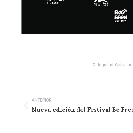
Categorías:
Actividad
Navegación
entre
ANTERIOR
Nueva edición del Festival Be Fre
Publicación
publicaciones
anterior: