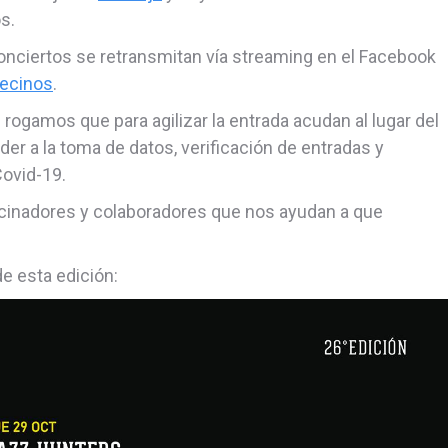
s.
conciertos se retransmitan vía streaming en el Facebook
Vecinos
.
 rogamos que para agilizar la entrada acudan al lugar del
r a la toma de datos, verificación de entradas y
Covid-19.
cinadores y colaboradores que nos ayudan a que
e esta edición: