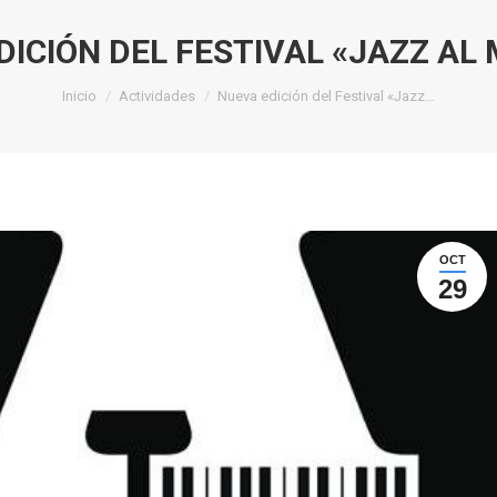
DICIÓN DEL FESTIVAL «JAZZ AL
Estás aquí:
Inicio
Actividades
Nueva edición del Festival «Jazz…
OCT
29