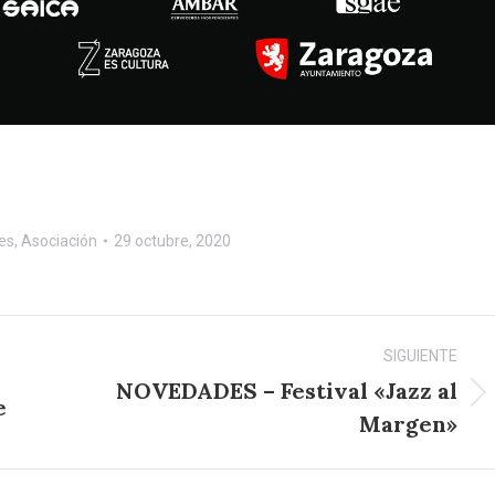
es
,
Asociación
29 octubre, 2020
SIGUIENTE
NOVEDADES – Festival «Jazz al
e
Publicación
Margen»
siguiente: