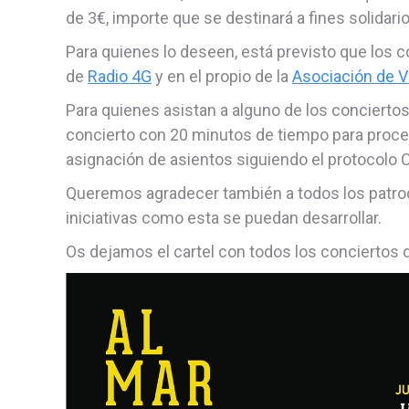
de 3€, importe que se destinará a fines solidario
Para quienes lo deseen, está previsto que los 
de
Radio 4G
y en el propio de la
Asociación de 
Para quienes asistan a alguno de los conciertos
concierto con 20 minutos de tiempo para procede
asignación de asientos siguiendo el protocolo 
Queremos agradecer también a todos los patro
iniciativas como esta se puedan desarrollar.
Os dejamos el cartel con todos los conciertos d