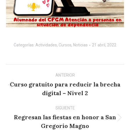
Categorías:
Actividades
,
Cursos
,
Noticias
21 abril, 2022
Navegación
ANTERIOR
entre
Curso gratuito para reducir la brecha
Publicación
publicaciones
digital – Nivel 2
anterior:
SIGUIENTE
Regresan las fiestas en honor a San
Publicación
Gregorio Magno
siguiente: