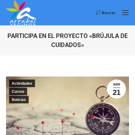
Buscar
Buscar:
PARTICIPA EN EL PROYECTO «BRÚJULA DE
CUIDADOS»
Estás aquí:
Actividades
ABR
21
Cursos
Noticias