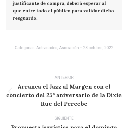
justificante de compra, deberá esperar al
que entre todo el público para validar dicho
resguardo.
Categorías:
Actividades
,
Asociación
28 octubre, 2022
Navegación
ANTERIOR
entre
Arranca el Jazz al Margen con el
publicaciones
concierto del 25º aniversario de la Dixie
Publicación
anterior:
Rue del Percebe
SIGUIENTE
Propuesta jazzística para el domingo