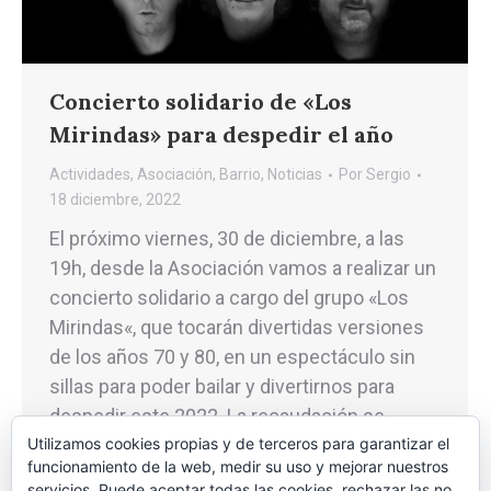
Concierto solidario de «Los
Mirindas» para despedir el año
Actividades
,
Asociación
,
Barrio
,
Noticias
Por
Sergio
18 diciembre, 2022
El próximo viernes, 30 de diciembre, a las
19h, desde la Asociación vamos a realizar un
concierto solidario a cargo del grupo «Los
Mirindas«, que tocarán divertidas versiones
de los años 70 y 80, en un espectáculo sin
sillas para poder bailar y divertirnos para
despedir este 2022. La recaudación se
Utilizamos cookies propias y de terceros para garantizar el
destinará al proyecto solidario…
funcionamiento de la web, medir su uso y mejorar nuestros
servicios. Puede aceptar todas las cookies, rechazar las no