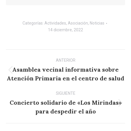
Categorías:
Actividades
,
Asociación
,
Noticias
14 diciembre, 2022
Navegación
ANTERIOR
entre
Asamblea vecinal informativa sobre
Publicación
publicaciones
Atención Primaria en el centro de salud
anterior:
SIGUIENTE
Concierto solidario de «Los Mirindas»
Publicación
para despedir el año
siguiente: