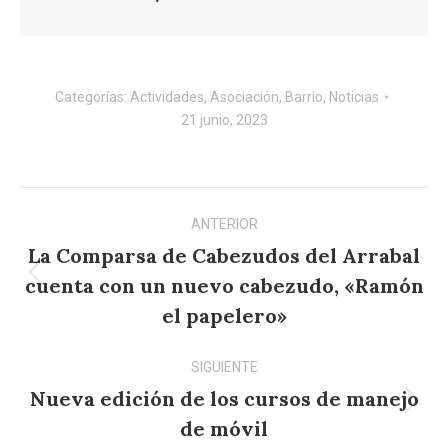
Categorías:
Actividades
,
Asociación
,
Barrio
,
Noticias
21 junio, 2023
Navegación
ANTERIOR
entre
La Comparsa de Cabezudos del Arrabal
publicaciones
cuenta con un nuevo cabezudo, «Ramón
Publicación
anterior:
el papelero»
SIGUIENTE
Nueva edición de los cursos de manejo
Publicación
de móvil
siguiente: