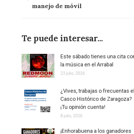
Publicación
publicaciones
manejo de móvil
anterior:
Te puede interesar...
Este sábado tienes una cita co
la música en el Arrabal
23 julio, 2026
¿Vives, trabajas o frecuentas e
Casco Histórico de Zaragoza?
¡Tu opinión cuenta!
8 julio, 2026
¡Enhorabuena a los ganadores