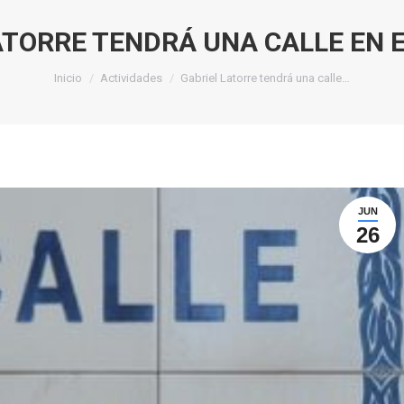
ATORRE TENDRÁ UNA CALLE EN 
Estás aquí:
Inicio
Actividades
Gabriel Latorre tendrá una calle…
JUN
26