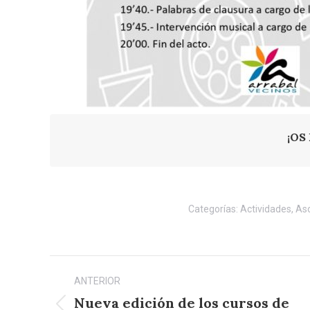
¡OS
Categorías:
Actividades
,
Aso
Navegación
ANTERIOR
entre
Nueva edición de los cursos de