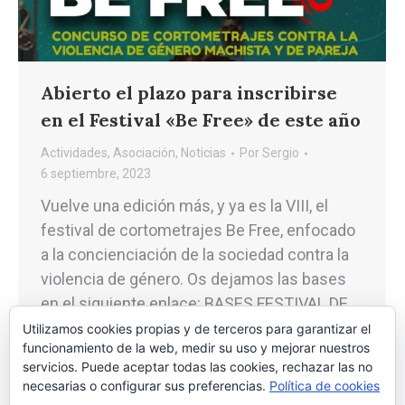
Abierto el plazo para inscribirse
en el Festival «Be Free» de este año
Actividades
,
Asociación
,
Noticias
Por
Sergio
6 septiembre, 2023
Vuelve una edición más, y ya es la VIII, el
festival de cortometrajes Be Free, enfocado
a la concienciación de la sociedad contra la
violencia de género. Os dejamos las bases
en el siguiente enlace: BASES FESTIVAL DE
CORTOMETRAJES BE FREE 2023 ¡No te lo
Utilizamos cookies propias y de terceros para garantizar el
funcionamiento de la web, medir su uso y mejorar nuestros
pierdas y participa!
servicios. Puede aceptar todas las cookies, rechazar las no
necesarias o configurar sus preferencias.
Política de cookies