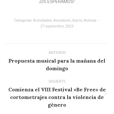
¡OS ESPERAMOS!
Categorías:
Actividades
,
Asociación
,
Barrio
,
Noticias
27 septiembre, 2023
Navegación
ANTERIOR
entre
Propuesta musical para la mañana del
Publicación
publicaciones
domingo
anterior:
SIGUIENTE
Comienza el VIII Festival «Be Free» de
cortometrajes contra la violencia de
Publicación
siguiente:
género