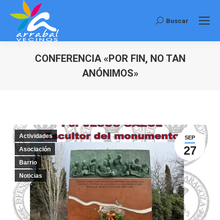
Buscar
Buscar:
CONFERENCIA «POR FIN, NO TAN
ANÓNIMOS»
Estás aquí:
Actividades
SEP
27
Asociación
Barrio
Noticias