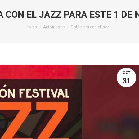
A CON EL JAZZ PARA ESTE 1 DE
Estás aquí:
Inicio
Actividades
Doble cita con el jazz…
OCT
31