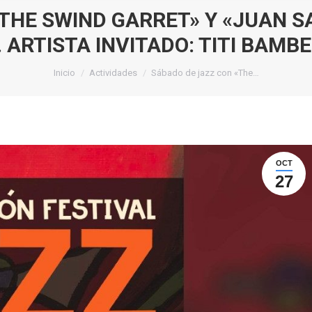
THE SWIND GARRET» Y «JUAN 
. ARTISTA INVITADO: TITI BAMB
Estás aquí:
Inicio
Actividades
Sábado de jazz con «The…
OCT
27