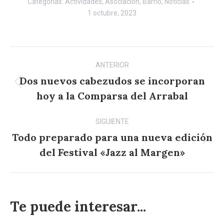
Categorías:
Actividades
,
Asociación
,
Barrio
,
Noticias
1 octubre, 2023
Navegación
ANTERIOR
entre
Dos nuevos cabezudos se incorporan
Publicación
publicaciones
hoy a la Comparsa del Arrabal
anterior:
SIGUIENTE
Todo preparado para una nueva edición
Publicación
del Festival «Jazz al Margen»
siguiente:
Te puede interesar...