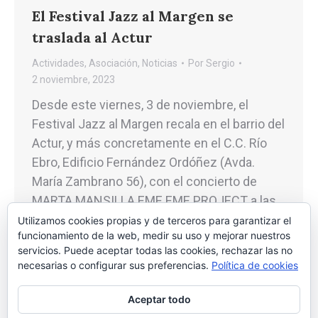
El Festival Jazz al Margen se
traslada al Actur
Actividades
,
Asociación
,
Noticias
Por
Sergio
2 noviembre, 2023
Desde este viernes, 3 de noviembre, el
Festival Jazz al Margen recala en el barrio del
Actur, y más concretamente en el C.C. Río
Ebro, Edificio Fernández Ordóñez (Avda.
María Zambrano 56), con el concierto de
MARTA MANSILLA EME EME PROJECT a las
21h. Marta Mansilla Blanco, flautista y
Utilizamos cookies propias y de terceros para garantizar el
funcionamiento de la web, medir su uso y mejorar nuestros
compositora madrileña nacida en 1984. Se…
servicios. Puede aceptar todas las cookies, rechazar las no
necesarias o configurar sus preferencias.
Política de cookies
Aceptar todo