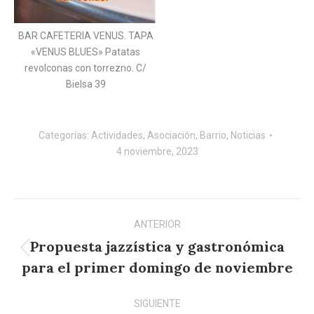
BAR CAFETERIA VENUS. TAPA
«VENUS BLUES» Patatas
revolconas con torrezno. C/
Bielsa 39
Categorías:
Actividades
,
Asociación
,
Barrio
,
Noticias
4 noviembre, 2023
Navegación
ANTERIOR
entre
Propuesta jazzística y gastronómica
Publicación
publicaciones
para el primer domingo de noviembre
anterior:
SIGUIENTE