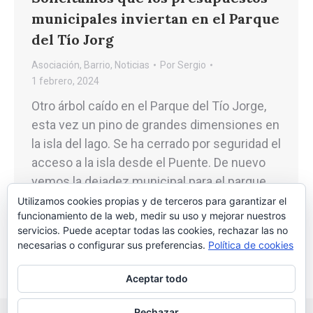
municipales inviertan en el Parque
del Tío Jorg
Asociación
,
Barrio
,
Noticias
Por
Sergio
1 febrero, 2024
Otro árbol caído en el Parque del Tío Jorge,
esta vez un pino de grandes dimensiones en
la isla del lago. Se ha cerrado por seguridad el
acceso a la isla desde el Puente. De nuevo
vemos la dejadez municipal para el parque
del Tío Jorge, que gracias al presupuesto
Utilizamos cookies propias y de terceros para garantizar el
funcionamiento de la web, medir su uso y mejorar nuestros
que aprobará el equipo de…
servicios. Puede aceptar todas las cookies, rechazar las no
necesarias o configurar sus preferencias.
Política de cookies
Aceptar todo
Rechazar