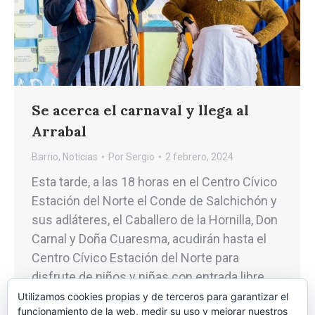
Se acerca el carnaval y llega al
Arrabal
Barrio
,
Noticias
Por
Sergio
2 febrero, 2024
Esta tarde, a las 18 horas en el Centro Cívico
Estación del Norte el Conde de Salchichón y
sus adláteres, el Caballero de la Hornilla, Don
Carnal y Doña Cuaresma, acudirán hasta el
Centro Cívico Estación del Norte para
disfrute de niños y niñas con entrada libre
hasta completar aforo. El acto forma parte
Utilizamos cookies propias y de terceros para garantizar el
funcionamiento de la web, medir su uso y mejorar nuestros
de…