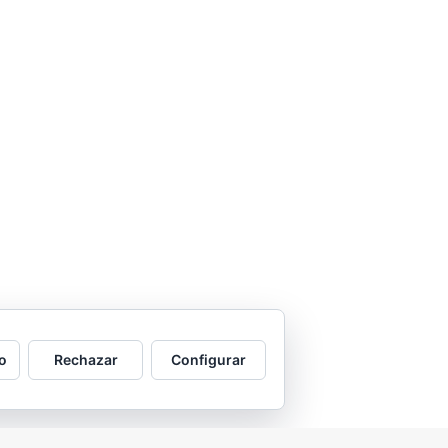
o
Rechazar
Configurar
2026 © Asociación Vecinal Tío Jorge - Arrabal |
Aviso legal