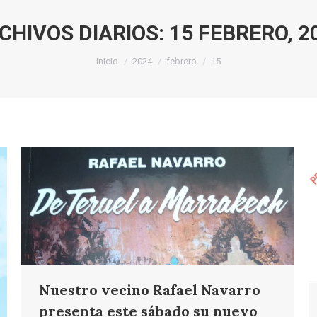
CHIVOS DIARIOS:
15 FEBRERO, 2
Estás aquí:
Inicio
2024
febrero
15
Nuestro vecino Rafael Navarro
presenta este sábado su nuevo