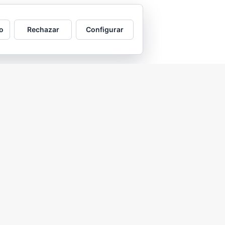
o
Rechazar
Configurar
2026 © Asociación Vecinal Tío Jorge - Arrabal |
Aviso legal