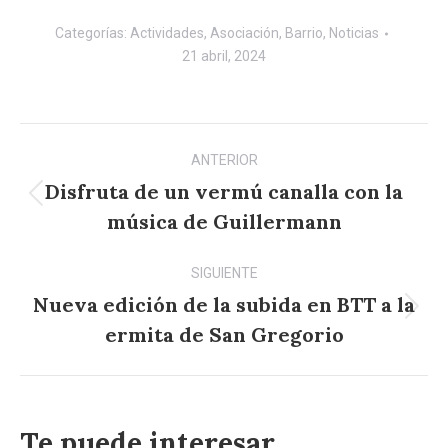
Categorías:
Actividades
,
Asociación
,
Barrio
,
Noticias
21 abril, 2024
Navegación
ANTERIOR
entre
Disfruta de un vermú canalla con la
Publicación
publicaciones
música de Guillermann
anterior:
SIGUIENTE
Nueva edición de la subida en BTT a la
Publicación
ermita de San Gregorio
siguiente:
Te puede interesar...