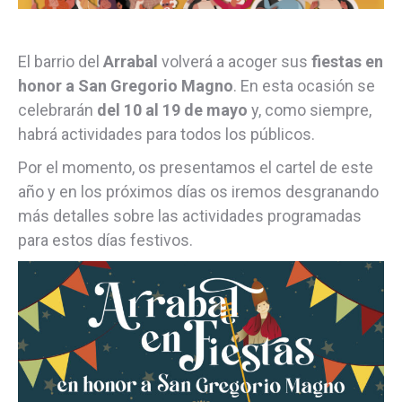
El barrio del
Arrabal
volverá a acoger sus
fiestas en
honor a San Gregorio Magno
. En esta ocasión se
celebrarán
del 10 al 19 de mayo
y, como siempre,
habrá actividades para todos los públicos.
Por el momento, os presentamos el cartel de este
año y en los próximos días os iremos desgranando
más detalles sobre las actividades programadas
para estos días festivos.