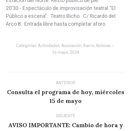
Estación del Norte. Resto público de pie.
20’30.- Espectáculo de improvisación teatral “El
Público a escena”. Teatro Bicho. C/ Ricardo del
Arco 8. Entrada libre hasta completar aforo.
Categorías:
Actividades
,
Asociación
,
Barrio
,
Noticias
16 mayo, 2024
Navegación
ANTERIOR
entre
Consulta el programa de hoy, miércoles
Publicación
publicaciones
15 de mayo
anterior:
SIGUIENTE
AVISO IMPORTANTE: Cambio de hora y