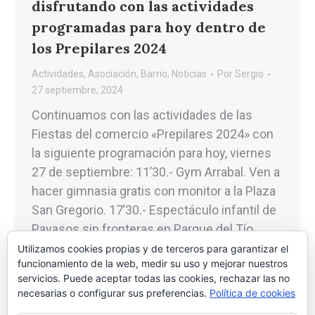
disfrutando con las actividades
programadas para hoy dentro de
los Prepilares 2024
Actividades
,
Asociación
,
Barrio
,
Noticias
Por
Sergio
27 septiembre, 2024
Continuamos con las actividades de las
Fiestas del comercio «Prepilares 2024» con
la siguiente programación para hoy, viernes
27 de septiembre: 11’30.- Gym Arrabal. Ven a
hacer gimnasia gratis con monitor a la Plaza
San Gregorio. 17’30.- Espectáculo infantil de
Payasos sin fronteras en Parque del Tío
Jorge, junto al Kiosco. 17’30.- Taller de
Utilizamos cookies propias y de terceros para garantizar el
funcionamiento de la web, medir su uso y mejorar nuestros
graffiti.…
servicios. Puede aceptar todas las cookies, rechazar las no
necesarias o configurar sus preferencias.
Política de cookies