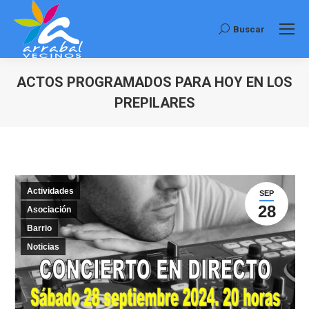
Buscar
Buscar:
ACTOS PROGRAMADOS PARA HOY EN LOS
PREPILARES
Estás aquí:
Actividades
SEP
28
Asociación
Barrio
Noticias