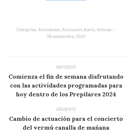
Categorías:
Actividades
,
Asociación
,
Barrio
,
Noticias
28 septiembre, 2024
Navegación
ANTERIOR
entre
Comienza el fin de semana disfrutando
publicaciones
con las actividades programadas para
Publicación
anterior:
hoy dentro de los Prepilares 2024
SIGUIENTE
Cambio de actuación para el concierto
Publicación
del vermú canalla de mañana
siguiente: