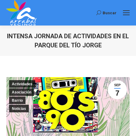
Buscar
Buscar:
INTENSA JORNADA DE ACTIVIDADES EN EL
PARQUE DEL TÍO JORGE
Estás aquí:
Actividades
SEP
7
Asociación
Barrio
Noticias