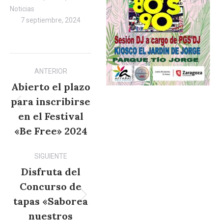
Noticias
7 septiembre, 2024
Navegación
ANTERIOR
entre
Abierto el plazo
publicaciones
para inscribirse
Publicación
en el Festival
anterior:
«Be Free» 2024
SIGUIENTE
Disfruta del
Concurso de
tapas «Saborea
Publicación
siguiente:
nuestros