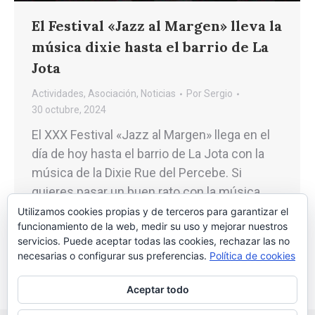
El Festival «Jazz al Margen» lleva la
música dixie hasta el barrio de La
Jota
Actividades
,
Asociación
,
Noticias
Por
Sergio
30 octubre, 2024
El XXX Festival «Jazz al Margen» llega en el
día de hoy hasta el barrio de La Jota con la
música de la Dixie Rue del Percebe. Si
quieres pasar un buen rato con la música
dixie tienes una cita a las 20h en el C.C.
Utilizamos cookies propias y de terceros para garantizar el
funcionamiento de la web, medir su uso y mejorar nuestros
Distrito 14 – La Jota, en la Plaza de…
servicios. Puede aceptar todas las cookies, rechazar las no
necesarias o configurar sus preferencias.
Política de cookies
Aceptar todo