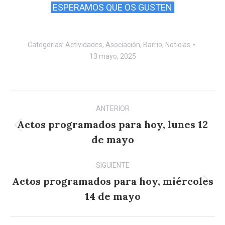
ESPERAMOS QUE OS GUSTEN
Categorías:
Actividades
,
Asociación
,
Barrio
,
Noticias
13 mayo, 2025
Navegación
ANTERIOR
entre
Actos programados para hoy, lunes 12
Publicación
publicaciones
de mayo
anterior:
SIGUIENTE
Actos programados para hoy, miércoles
Publicación
14 de mayo
siguiente: