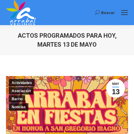
Buscar
Buscar:
ACTOS PROGRAMADOS PARA HOY,
MARTES 13 DE MAYO
Estás aquí:
Actividades
MAY
13
Asociación
Barrio
Noticias