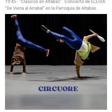
19’45.- “Clásicos en Altabás”. Concierto de ELEGIA
“De Viena al Arrabal” en la Parroquia de Altabás.