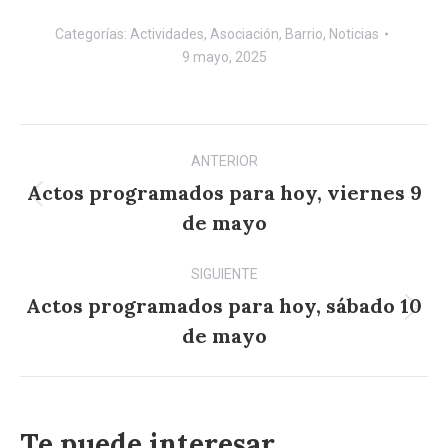
Categorías:
Actividades
,
Asociación
,
Barrio
,
Noticias
9 mayo, 2025
Navegación
ANTERIOR
entre
Actos programados para hoy, viernes 9
Publicación
publicaciones
de mayo
anterior:
SIGUIENTE
Actos programados para hoy, sábado 10
Publicación
de mayo
siguiente:
Te puede interesar...