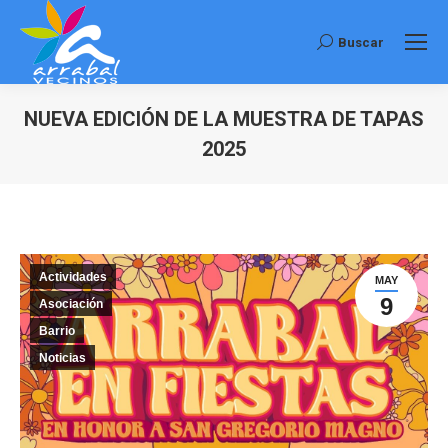
Buscar
Buscar:
NUEVA EDICIÓN DE LA MUESTRA DE TAPAS
2025
Estás aquí:
Actividades
MAY
9
Asociación
Barrio
Noticias