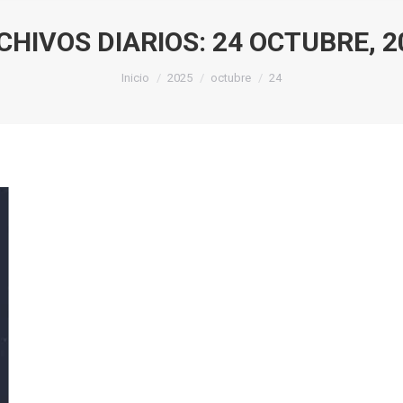
CHIVOS DIARIOS:
24 OCTUBRE, 2
Estás aquí:
Inicio
2025
octubre
24