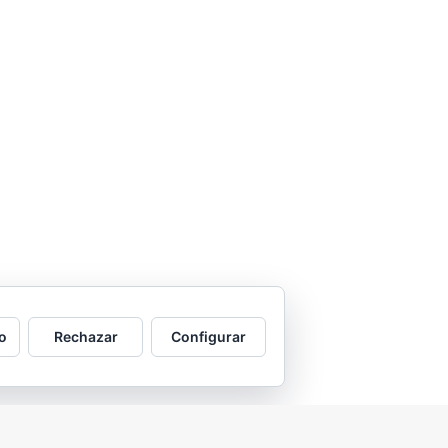
o
Rechazar
Configurar
2026 © Asociación Vecinal Tío Jorge - Arrabal |
Aviso legal