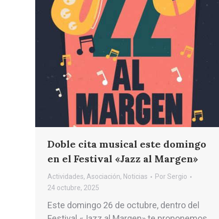
Doble cita musical este domingo
en el Festival «Jazz al Margen»
Actividades
,
Asociación
,
Noticias
Por
Sergio
24 octubre, 2025
Este domingo 26 de octubre, dentro del
Festival «Jazz al Margen» te proponemos