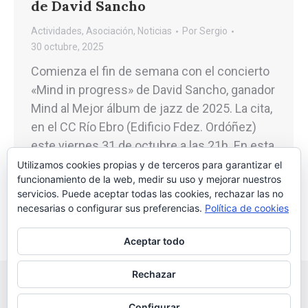
de David Sancho
Actividades
,
Asociación
,
Noticias
Por
Sergio
30 octubre, 2025
Comienza el fin de semana con el concierto
«Mind in progress» de David Sancho, ganador
Mind al Mejor álbum de jazz de 2025. La cita,
en el CC Río Ebro (Edificio Fdez. Ordóñez)
este viernes 31 de octubre a las 21h. En esta
ocasión actuará con la colaboración de los
Utilizamos cookies propias y de terceros para garantizar el
funcionamiento de la web, medir su uso y mejorar nuestros
raperos Sharif y Mxrgxn. Adquiere…
servicios. Puede aceptar todas las cookies, rechazar las no
necesarias o configurar sus preferencias.
Política de cookies
Aceptar todo
Rechazar
Configurar