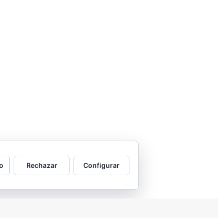
o
Rechazar
Configurar
2026 © Asociación Vecinal Tío Jorge - Arrabal |
Aviso legal