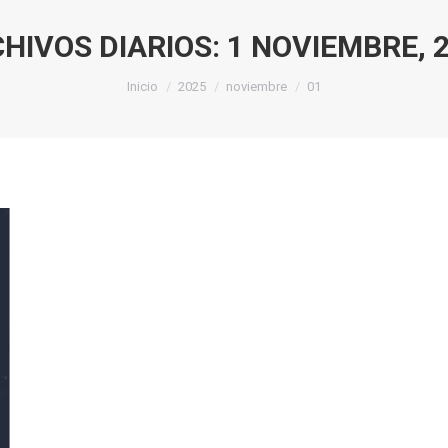
HIVOS DIARIOS:
1 NOVIEMBRE, 
Estás aquí:
Inicio
2025
noviembre
01