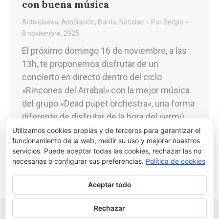
con buena música
Actividades
,
Asociación
,
Barrio
,
Noticias
Por
Sergio
9 noviembre, 2025
El próximo domingo 16 de noviembre, a las
13h, te proponemos disfrutar de un
concierto en directo dentro del ciclo
«Rincones del Arrabal» con la mejor música
del grupo «Dead pupet orchestra«, una forma
diferente de disfrutar de la hora del vermú.
La cita, en el kiosco «El Jardín de Jorge»,
Utilizamos cookies propias y de terceros para garantizar el
funcionamiento de la web, medir su uso y mejorar nuestros
ubicado en el parque…
servicios. Puede aceptar todas las cookies, rechazar las no
necesarias o configurar sus preferencias.
Política de cookies
Aceptar todo
Rechazar