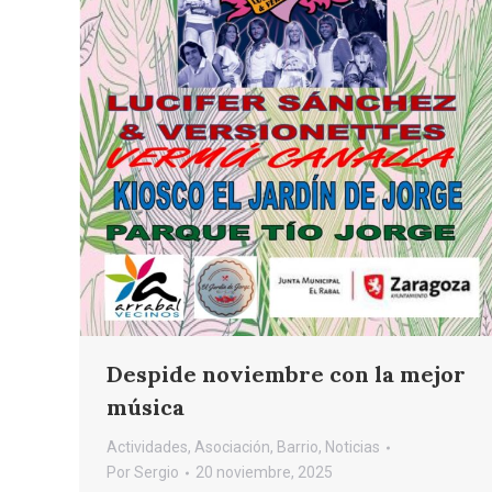
Despide noviembre con la mejor
música
Actividades
,
Asociación
,
Barrio
,
Noticias
Por
Sergio
20 noviembre, 2025