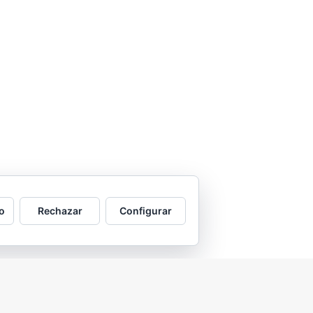
o
Rechazar
Configurar
2026 © Asociación Vecinal Tío Jorge - Arrabal |
Aviso legal