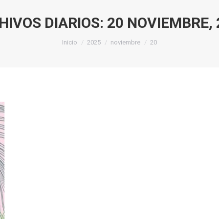
HIVOS DIARIOS:
20 NOVIEMBRE, 
Estás aquí:
Inicio
2025
noviembre
20