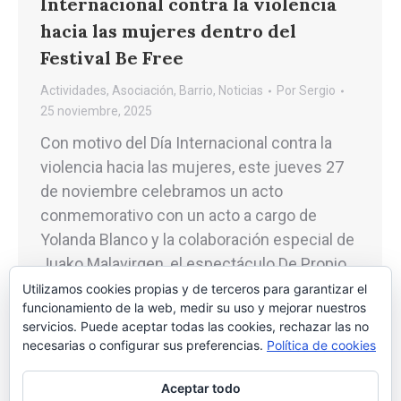
Internacional contra la violencia
hacia las mujeres dentro del
Festival Be Free
Actividades
,
Asociación
,
Barrio
,
Noticias
Por
Sergio
25 noviembre, 2025
Con motivo del Día Internacional contra la
violencia hacia las mujeres, este jueves 27
de noviembre celebramos un acto
conmemorativo con un acto a cargo de
Yolanda Blanco y la colaboración especial de
Juako Malavirgen, el espectáculo De Propio.
La cita, este jueves 27 a las 18:30h en el
Utilizamos cookies propias y de terceros para garantizar el
funcionamiento de la web, medir su uso y mejorar nuestros
Centro Cívico Tío Jorge. Se trata…
servicios. Puede aceptar todas las cookies, rechazar las no
necesarias o configurar sus preferencias.
Política de cookies
Aceptar todo