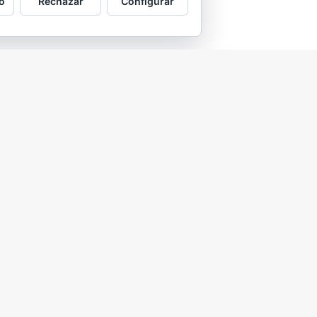
o
Rechazar
Configurar
2026 © Asociación Vecinal Tío Jorge - Arrabal |
Aviso legal