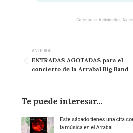
Categorías:
Actividades
,
Asoci
Navegación
ANTERIOR
entre
ENTRADAS AGOTADAS para el
Publicación
publicaciones
concierto de la Arrabal Big Band
anterior:
Te puede interesar...
Este sábado tienes una cita co
la música en el Arrabal