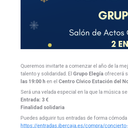
Queremos invitarte a comenzar el año de la mej
talento y solidaridad. El
Grupo Elegía
ofrecerá s
las 19:00 h
en el
Centro Cívico Estación del N
Será una velada especial en la que la música se 
Entrada: 3 €
Finalidad solidaria
Puedes adquirir tus entradas de forma cómoda e
https://entradas.ibercaja.es/compra/concier