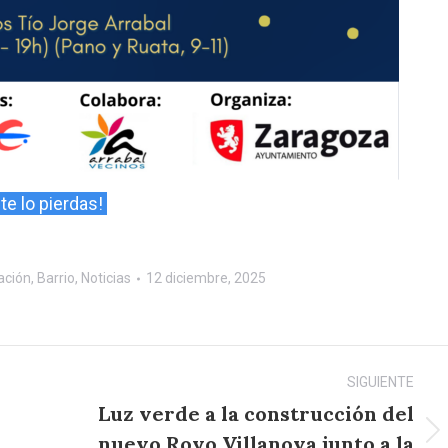
te lo pierdas!
ación
,
Barrio
,
Noticias
12 diciembre, 2025
SIGUIENTE
Luz verde a la construcción del
nuevo Royo Villanova junto a la
Publicación