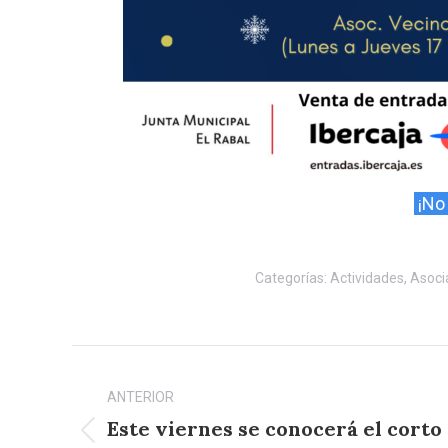
¡No 
Categorías:
Actividades
,
Asoci
Navegación
entre
ANTERIOR
Este viernes se conocerá el corto
Publicación