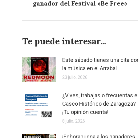
publicaciones
ganador del Festival «Be Free»
anterior:
Te puede interesar...
Este sábado tienes una cita co
la música en el Arrabal
23 julio, 2026
¿Vives, trabajas o frecuentas e
Casco Histórico de Zaragoza?
¡Tu opinión cuenta!
8 julio, 2026
¡Enhorabuena a los ganadores