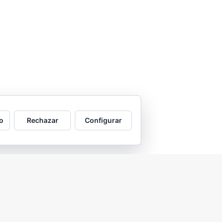
o
Rechazar
Configurar
2026 © Asociación Vecinal Tío Jorge - Arrabal |
Aviso legal