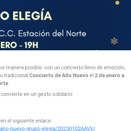
or manera posible: con un concierto lleno de emoción,
u tradicional
Concierto de Año Nuevo
el
2 de enero a
orte
.
convierte en un gesto solidario:
n el siguiente enlace:
to-ano-nuevo-grupo-elegia/20250102AAVV/