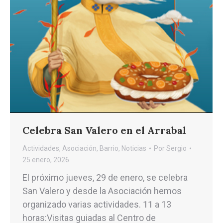
Celebra San Valero en el Arrabal
Actividades
,
Asociación
,
Barrio
,
Noticias
Por
Sergio
25 enero, 2026
El próximo jueves, 29 de enero, se celebra
San Valero y desde la Asociación hemos
organizado varias actividades. 11 a 13
horas:Visitas guiadas al Centro de